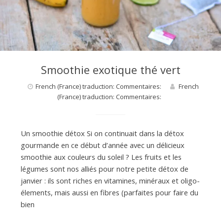
d
e
d
Smoothie exotique thé vert
French (France) traduction: Commentaires:
French
e
(France) traduction: Commentaires:
M
Un smoothie détox Si on continuait dans la détox
gourmande en ce début d’année avec un délicieux
i
smoothie aux couleurs du soleil ? Les fruits et les
légumes sont nos alliés pour notre petite détox de
janvier : ils sont riches en vitamines, minéraux et oligo-
l
élements, mais aussi en fibres (parfaites pour faire du
bien