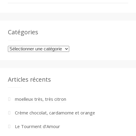
a
n
Catégories
Catégories
Articles récents
moelleux très, très citron
Crème chocolat, cardamome et orange
Le Tourment d’Amour