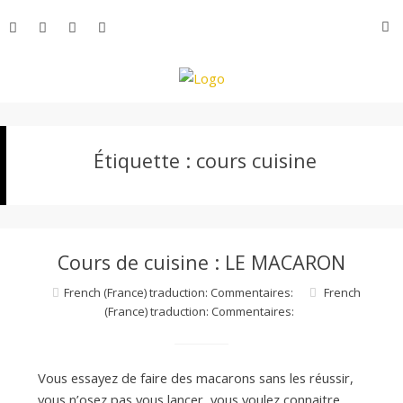
Aller
R
au
contenu
L
Étiquette :
cours cuisine
e
M
Cours de cuisine : LE MACARON
o
French (France) traduction: Commentaires:
French
(France) traduction: Commentaires:
n
Vous essayez de faire des macarons sans les réussir,
vous n’osez pas vous lancer, vous voulez connaitre