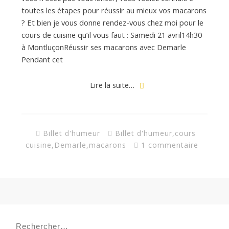
d
toutes les étapes pour réussir au mieux vos macarons
? Et bien je vous donne rendez-vous chez moi pour le
e
cours de cuisine qu’il vous faut : Samedi 21 avril14h30
à MontluçonRéussir ses macarons avec Demarle
Pendant cet
d
Lire la suite…
e
M
Billet d'humeur
Billet d'humeur
,
cours
cuisine
,
Demarle
,
macarons
1 commentaire
i
l
Rechercher :