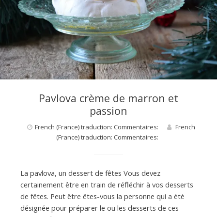
d
e
d
Pavlova crème de marron et
passion
e
French (France) traduction: Commentaires:
French
(France) traduction: Commentaires:
M
La pavlova, un dessert de fêtes Vous devez
i
certainement être en train de réfléchir à vos desserts
de fêtes. Peut être êtes-vous la personne qui a été
désignée pour préparer le ou les desserts de ces
l