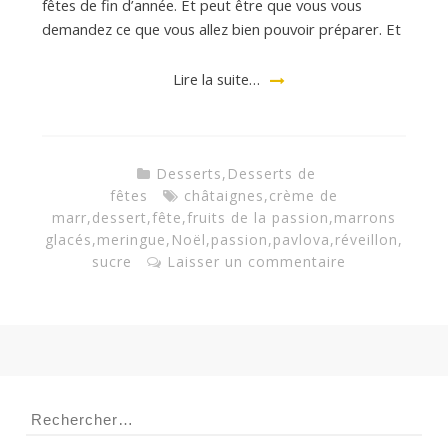
fêtes de fin d’année. Et peut être que vous vous
demandez ce que vous allez bien pouvoir préparer. Et
a
Lire la suite…
n
Desserts
,
Desserts de
fêtes
châtaignes
,
crème de
marr
,
dessert
,
fête
,
fruits de la passion
,
marrons
glacés
,
meringue
,
Noël
,
passion
,
pavlova
,
réveillon
,
sucre
Laisser un commentaire
Rechercher :