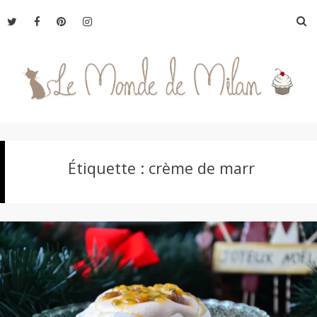
Aller
R
au
contenu
L
Étiquette :
crème de marr
e
M
o
n