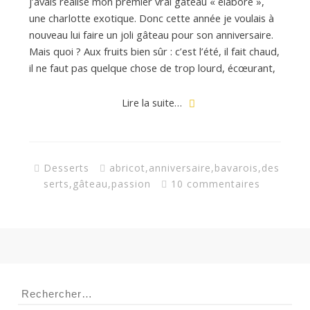
j’avais réalisé mon premier vrai gâteau « élaboré »,
une charlotte exotique. Donc cette année je voulais à
nouveau lui faire un joli gâteau pour son anniversaire.
Mais quoi ? Aux fruits bien sûr : c’est l’été, il fait chaud,
il ne faut pas quelque chose de trop lourd, écœurant,
Lire la suite…
Desserts
abricot
,
anniversaire
,
bavarois
,
des
serts
,
gâteau
,
passion
10 commentaires
Rechercher :