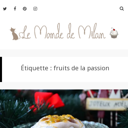
Aller
R
au
contenu
L
Étiquette :
fruits de la passion
e
M
o
n