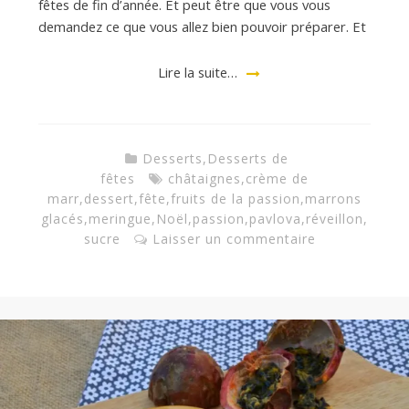
fêtes de fin d’année. Et peut être que vous vous
demandez ce que vous allez bien pouvoir préparer. Et
a
Lire la suite…
n
Desserts
,
Desserts de
fêtes
châtaignes
,
crème de
marr
,
dessert
,
fête
,
fruits de la passion
,
marrons
glacés
,
meringue
,
Noël
,
passion
,
pavlova
,
réveillon
,
sucre
Laisser un commentaire