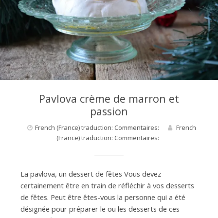
d
e
d
Pavlova crème de marron et
passion
e
French (France) traduction: Commentaires:
French
(France) traduction: Commentaires:
M
La pavlova, un dessert de fêtes Vous devez
i
certainement être en train de réfléchir à vos desserts
de fêtes. Peut être êtes-vous la personne qui a été
désignée pour préparer le ou les desserts de ces
l