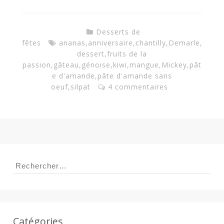
Desserts de
fêtes
ananas
,
anniversaire
,
chantilly
,
Demarle
,
dessert
,
fruits de la
passion
,
gâteau
,
génoise
,
kiwi
,
mangue
,
Mickey
,
pât
e d'amande
,
pâte d'amande sans
oeuf
,
silpat
4 commentaires
Rechercher :
Catégories