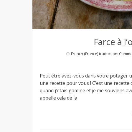
M
i
Farce à l’
l
French (France) traduction: Comm
a
Peut être avez-vous dans votre potager un 
une recette pour vous ! C’est une recette
n
quand j’étais gamine et je me souviens a
appelle cela de la