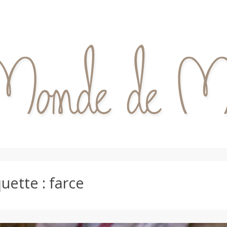
quette :
farce