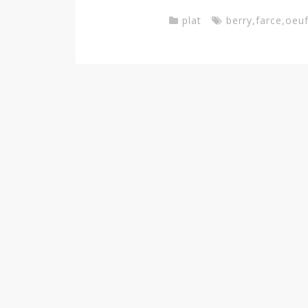
plat
berry
,
farce
,
oeu