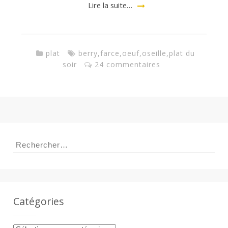
a
Lire la suite…
n
plat
berry
,
farce
,
oeuf
,
oseille
,
plat du
soir
24 commentaires
Rechercher :
Catégories