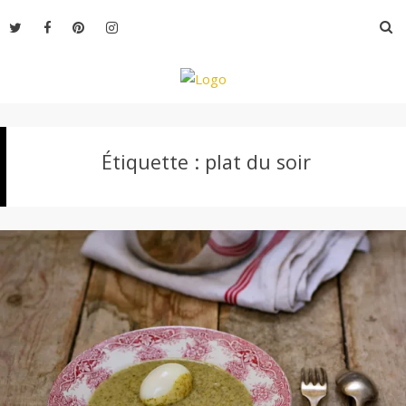
Aller
R
au
contenu
L
Étiquette :
plat du soir
e
M
o
n