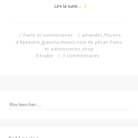
a
Lire la suite…
n
Pains et viennoiseries
amandes
,
flocons
d'épeautre
,
granola
,
muesli
,
noix de pécan
,
Pains
et viennoiseries
,
sirop
d'érable
3 commentaires
Rechercher :