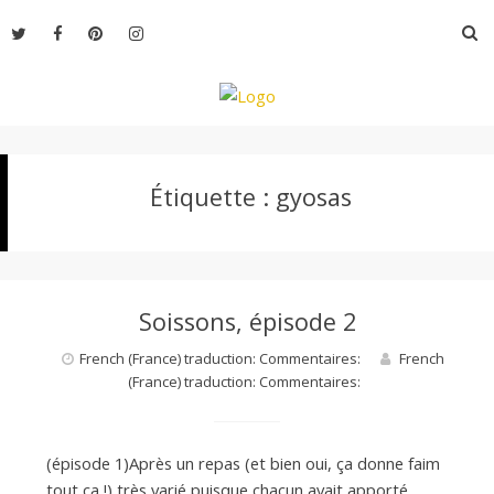
Aller
R
au
contenu
L
Étiquette :
gyosas
e
M
Soissons, épisode 2
o
French (France) traduction: Commentaires:
French
(France) traduction: Commentaires:
n
(épisode 1)Après un repas (et bien oui, ça donne faim
tout ça !) très varié puisque chacun avait apporté