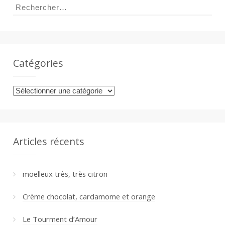
a
Rechercher :
n
Catégories
Catégories
Articles récents
moelleux très, très citron
Crème chocolat, cardamome et orange
Le Tourment d’Amour