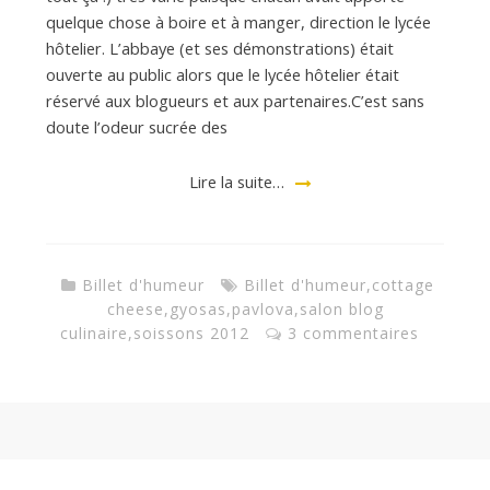
d
quelque chose à boire et à manger, direction le lycée
hôtelier. L’abbaye (et ses démonstrations) était
e
ouverte au public alors que le lycée hôtelier était
réservé aux blogueurs et aux partenaires.C’est sans
doute l’odeur sucrée des
d
Lire la suite…
e
M
Billet d'humeur
Billet d'humeur
,
cottage
cheese
,
gyosas
,
pavlova
,
salon blog
culinaire
,
soissons 2012
3 commentaires
i
l