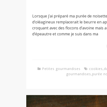
a
Lorsque j’ai préparé ma purée de noisettes,
d’oléagineux remplacerait le beurre en ap
n
croquant avec des flocons d’avoine mais a
d’épeautre et comme je suis dans ma
Petites gourmandises
cookies
,
d
gourmandises
,
purée no