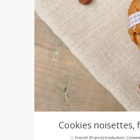
d
e
d
e
M
i
Cookies noisettes, 
l
French (France) traduction: Comm