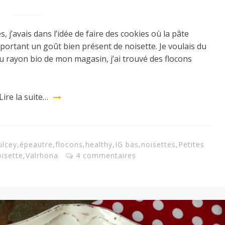
 j’avais dans l’idée de faire des cookies où la pâte
portant un goût bien présent de noisette. Je voulais du
u rayon bio de mon magasin, j’ai trouvé des flocons
Lire la suite…
ulcey
,
épeautre
,
flocons
,
healthy
,
IG bas
,
noisettes
,
Petites
isette
,
Valrhona
4 commentaires