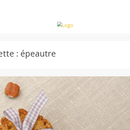
ette :
épeautre