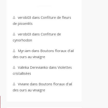
verob03
dans
Confiture de fleurs
de pissenlits
verob03
dans
Confiture de
cynorhodon
Myr.iam
dans
Boutons floraux d’ail
des ours au vinaigre
Valinka Derevianko
dans
Violettes
cristallisées
Viviane
dans
Boutons floraux d’ail
des ours au vinaigre