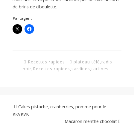
de brins de ciboulette.
Partager :
Recettes rapides
plateau télé
,
radis
noir
,
Recettes rapides
,
sardines
,
tartines
Cakes pistache, cranberries, pomme pour le
KKVKVK
Macaron menthe chocolat