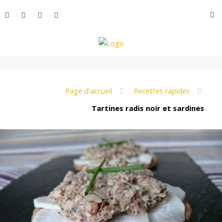
Aller
R
au
contenu
L
e
Page d'accueil
Recettes rapides
Tartines radis noir et sardines
M
o
n