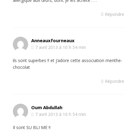
allergique aux œufs, donc je les achète . . .
Répondre
Anneauxfourneaux
7 avril 2013 à 10 h 54 min
ils sont superbes !! et j’adore cette association menthe-
chocolat
Répondre
Oum Abdullah
7 avril 2013 à 10 h 54 min
Il sont SU BLI ME !!