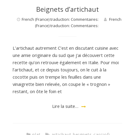
a
Beignets d’artichaut
n
French (France) traduction: Commentaires:
French
(France) traduction: Commentaires:
L’artichaut autrement C’est en discutant cuisine avec
une amie originaire du sud que j’ai découvert cette
recette qu’on retrouve également en Italie. Pour moi
l’artichaut, et ce depuis toujours, on le cuit à la
cocotte puis on trempe les feuilles dans une
vinaigrette bien relevée, on coupe le « trognon »
restant, on ôte le foin et
Lire la suite…
plat
artichaut
,
beignets
,
carciofi