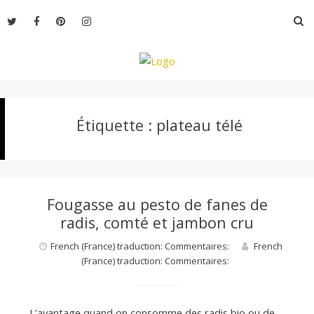
Aller
R
au
contenu
L
Étiquette :
plateau télé
e
M
Fougasse au pesto de fanes de
o
radis, comté et jambon cru
French (France) traduction: Commentaires:
French
(France) traduction: Commentaires:
n
L’avantage quand on consomme des radis bio ou de