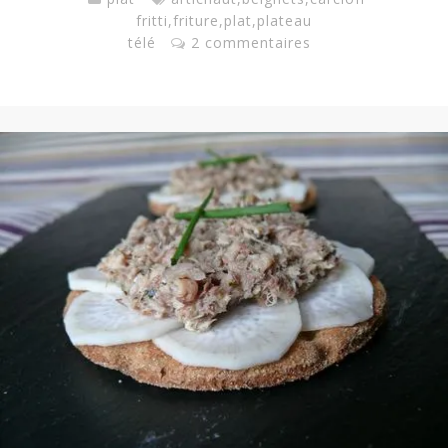
fritti
,
friture
,
plat
,
plateau
télé
2 commentaires