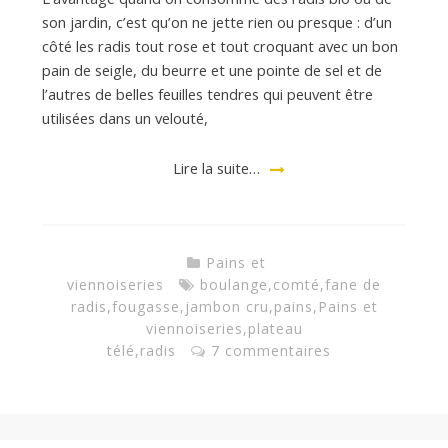
d
son jardin, c’est qu’on ne jette rien ou presque : d’un
côté les radis tout rose et tout croquant avec un bon
e
pain de seigle, du beurre et une pointe de sel et de
l’autres de belles feuilles tendres qui peuvent être
d
utilisées dans un velouté,
Lire la suite…
e
M
Pains et
viennoiseries
boulange
,
comté
,
fane de
radis
,
fougasse
,
jambon cru
,
pains
,
Pains et
i
viennoiseries
,
plateau
télé
,
radis
7 commentaires
l