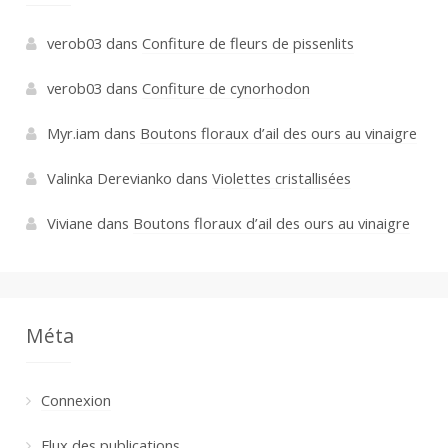
verob03
dans
Confiture de fleurs de pissenlits
verob03
dans
Confiture de cynorhodon
Myr.iam
dans
Boutons floraux d’ail des ours au vinaigre
Valinka Derevianko
dans
Violettes cristallisées
Viviane
dans
Boutons floraux d’ail des ours au vinaigre
Méta
Connexion
Flux des publications