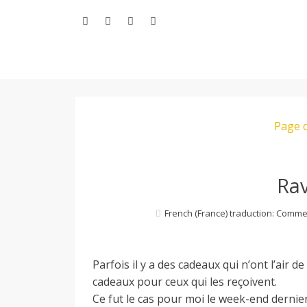
Aller
au
contenu
L
Page d
e
M
Rav
French (France) traduction: Comme
o
Parfois il y a des cadeaux qui n’ont l’air d
n
cadeaux pour ceux qui les reçoivent.
Ce fut le cas pour moi le week-end derni