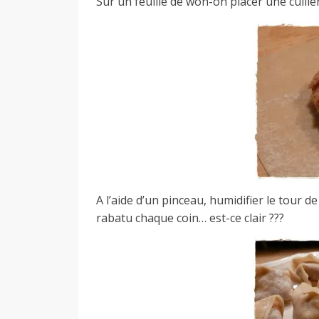
Sur un feuille de won-on placer une cuillè
A l’aide d’un pinceau, humidifier le tour de la
rabatu chaque coin… est-ce clair ???