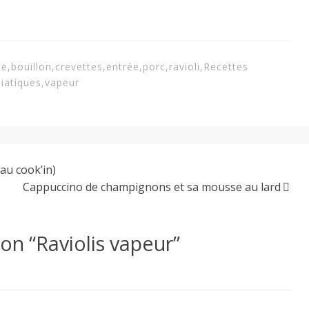
ue
,
bouillon
,
crevettes
,
entrée
,
porc
,
ravioli
,
Recettes
siatiques
,
vapeur
au cook’in)
Cappuccino de champignons et sa mousse au lard
on “
Raviolis vapeur
”