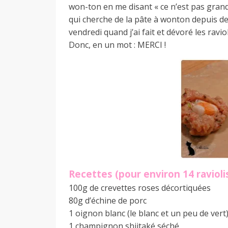
d
won-ton en me disant « ce n’est pas grand
qui cherche de la pâte à wonton depuis de
vendredi quand j’ai fait et dévoré les raviol
e
Donc, en un mot : MERCI !
d
e
M
Recettes (pour environ 14 ravioli
i
100g de crevettes roses décortiquées
80g d’échine de porc
1 oignon blanc (le blanc et un peu de vert
l
1 champignon shiitaké séché