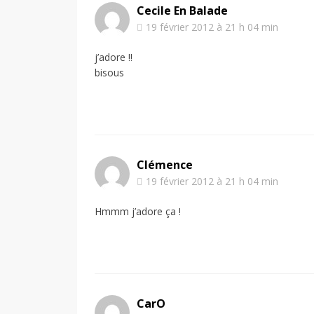
Cecile En Balade
19 février 2012 à 21 h 04 min
j’adore !!
bisous
Clémence
19 février 2012 à 21 h 04 min
Hmmm j’adore ça !
CarO