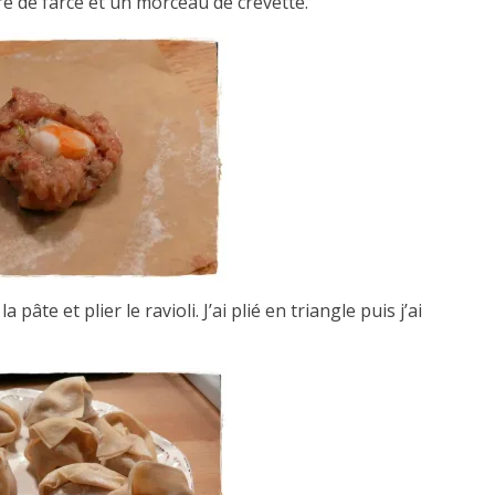
re de farce et un morceau de crevette.
 pâte et plier le ravioli. J’ai plié en triangle puis j’ai