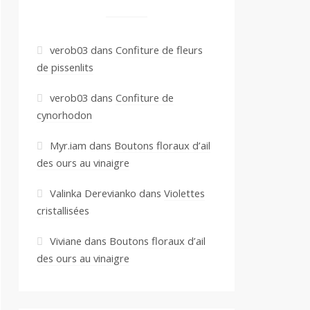
verob03
dans
Confiture de fleurs
de pissenlits
verob03
dans
Confiture de
cynorhodon
Myr.iam
dans
Boutons floraux d’ail
des ours au vinaigre
Valinka Derevianko
dans
Violettes
cristallisées
Viviane
dans
Boutons floraux d’ail
des ours au vinaigre