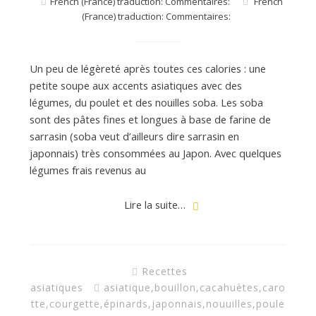
French (France) traduction: Commentaires:
French
(France) traduction: Commentaires:
Un peu de légèreté après toutes ces calories : une
petite soupe aux accents asiatiques avec des
légumes, du poulet et des nouilles soba. Les soba
sont des pâtes fines et longues à base de farine de
sarrasin (soba veut d’ailleurs dire sarrasin en
japonnais) très consommées au Japon. Avec quelques
légumes frais revenus au
Lire la suite…
Recettes
asiatiques
asiatique
,
bouillon
,
cacahuètes
,
caro
tte
,
courgette
,
épinards
,
japonnais
,
nouuilles
,
poule