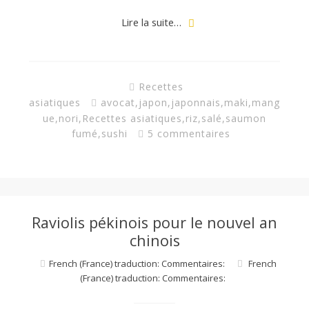
a
Lire la suite…
n
Recettes
asiatiques
avocat
,
japon
,
japonnais
,
maki
,
mang
ue
,
nori
,
Recettes asiatiques
,
riz
,
salé
,
saumon
fumé
,
sushi
5 commentaires
Raviolis pékinois pour le nouvel an
chinois
French (France) traduction: Commentaires:
French
(France) traduction: Commentaires: