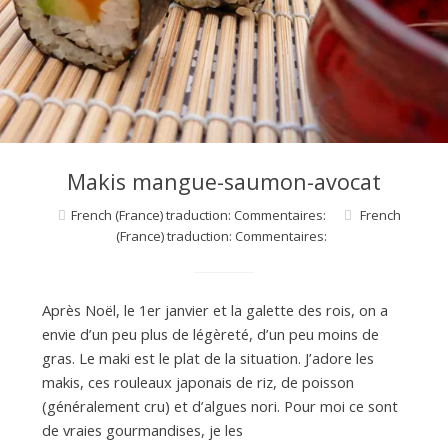
d
e
d
Makis mangue-saumon-avocat
e
French (France) traduction: Commentaires:
French
(France) traduction: Commentaires:
M
Après Noël, le 1er janvier et la galette des rois, on a
i
envie d’un peu plus de légèreté, d’un peu moins de
gras. Le maki est le plat de la situation. J’adore les
l
makis, ces rouleaux japonais de riz, de poisson
(généralement cru) et d’algues nori. Pour moi ce sont
de vraies gourmandises, je les