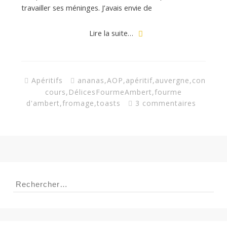
a
travailler ses méninges. J’avais envie de
n
Lire la suite…
Apéritifs
ananas
,
AOP
,
apéritif
,
auvergne
,
con
cours
,
DélicesFourmeAmbert
,
fourme
d'ambert
,
fromage
,
toasts
3 commentaires
Rechercher :