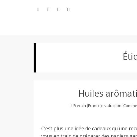
Aller
au
contenu
L
Éti
e
M
Huiles arômati
o
French (France) traduction: Comme
n
C’est plus une idée de cadeaux qu’une rec
vous en train de préparer des paniers ga