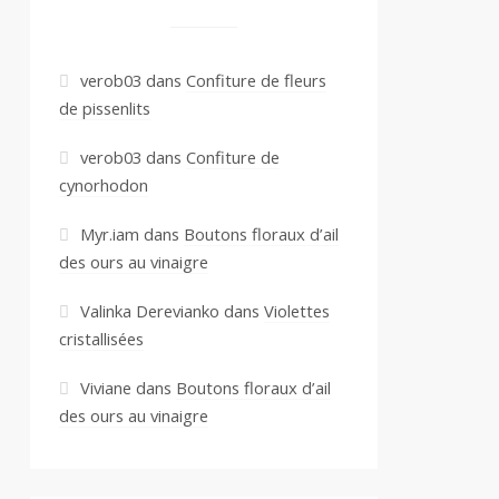
verob03
dans
Confiture de fleurs
de pissenlits
verob03
dans
Confiture de
cynorhodon
Myr.iam
dans
Boutons floraux d’ail
des ours au vinaigre
Valinka Derevianko
dans
Violettes
cristallisées
Viviane
dans
Boutons floraux d’ail
des ours au vinaigre