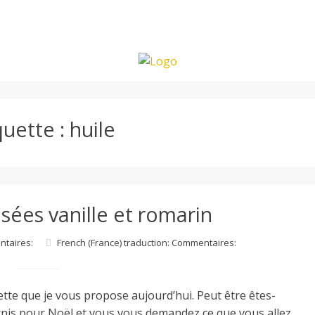
quette :
huile
sées vanille et romarin
ntaires:
French (France) traduction: Commentaires:
ette que je vous propose aujourd’hui. Peut être êtes-
rnis pour Noël et vous vous demandez ce que vous allez