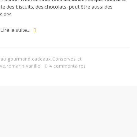
 des biscuits, des chocolats, peut être aussi des
as des
Lire la suite…
eau gourmand
,
cadeaux
,
Conserves et
ive
,
romarin
,
vanille
4 commentaires