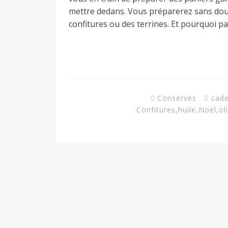
d
mettre dedans. Vous préparerez sans doute
confitures ou des terrines. Et pourquoi p
e
d
Conserves
cad
e
Confitures
,
huile
,
Noël
,
ol
M
i
l