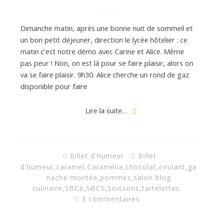
d
Dimanche matin, après une bonne nuit de sommeil et
un bon petit déjeuner, direction le lycée hôtelier : ce
matin c’est notre démo avec Carine et Alice. Même
e
pas peur ! Non, on est là pour se faire plaisir, alors on
va se faire plaisir. 9h30. Alice cherche un rond de gaz
d
disponible pour faire
Lire la suite…
e
M
Billet d'humeur
Billet
d'humeur
,
caramel
,
Caramélia
,
chocolat
,
coulant
,
ga
nache montée
,
pommes
,
salon blog
i
culinaire
,
SBC6
,
SBCS
,
Soissons
,
tartelettes
3 commentaires
l