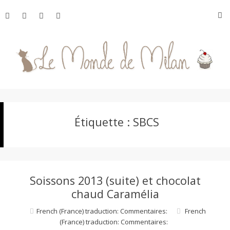
Aller
R
au
contenu
L
Étiquette :
SBCS
e
M
Soissons 2013 (suite) et chocolat
o
chaud Caramélia
French (France) traduction: Commentaires:
French
(France) traduction: Commentaires:
n