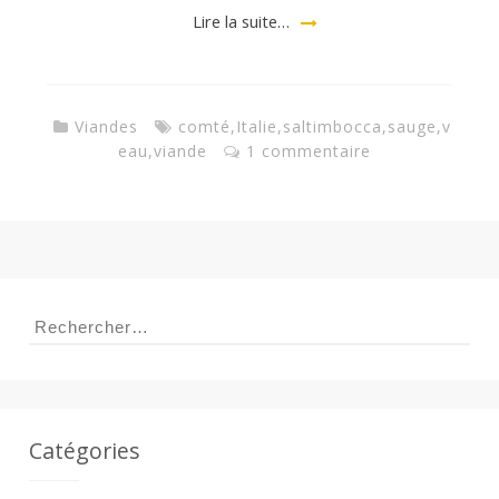
a
Lire la suite…
n
Viandes
comté
,
Italie
,
saltimbocca
,
sauge
,
v
eau
,
viande
1 commentaire
Rechercher :
Catégories