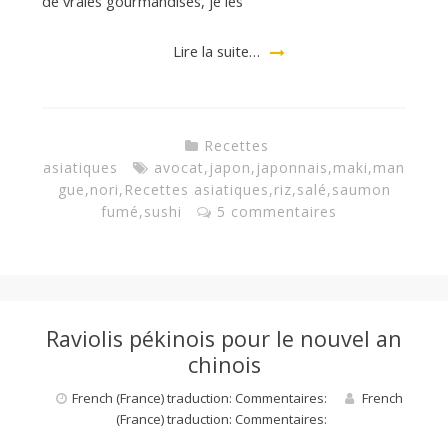
de vraies gourmandises, je les
Lire la suite…
Recettes
asiatiques
avocat
,
japon
,
japonnais
,
maki
,
man
gue
,
nori
,
Recettes asiatiques
,
riz
,
salé
,
saumon
fumé
,
sushi
5 commentaires
Raviolis pékinois pour le nouvel an
chinois
French (France) traduction: Commentaires:
French
(France) traduction: Commentaires: