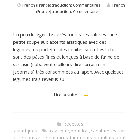
French (France) traduction: Commentaires:
French
(France) traduction: Commentaires:
Un peu de légèreté après toutes ces calories : une
petite soupe aux accents asiatiques avec des
légumes, du poulet et des nouilles soba. Les soba
sont des pâtes fines et longues à base de farine de
sarrasin (soba veut d’ailleurs dire sarrasin en
japonnais) très consommées au Japon. Avec quelques
légumes frais revenus au
Lire la suite…
Recettes
asiatiques
asiatique
,
bouillon
,
cacahuètes
,
car
otte
,
courgette
,
épinards
,
japonnais
,
nouuilles
,
poul