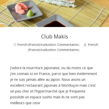
d
e
d
Club Makis
e
French (France) traduction: Commentaires:
French
(France) traduction: Commentaires:
M
J’adore la nourriture japonaise, ou du moins ce que
j’en connais ici en France, parce que bien évidemment
i
je ne suis jamais allée au Japon. Nous avons un
excellent restaurant japonais à Montluçon mais c’est
un peu cher et l’hypermarché que je fréquente
l
possède un espace sushis mais ils ne sont pas
meilleurs que ceux