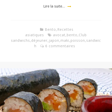
a
Lire la suite…
n
Bento
,
Recettes
asiatiques
avocat
,
bento
,
Club
sandwichs
,
déjeuner
,
japon
,
maki
,
poisson
,
sandwic
h
6 commentaires