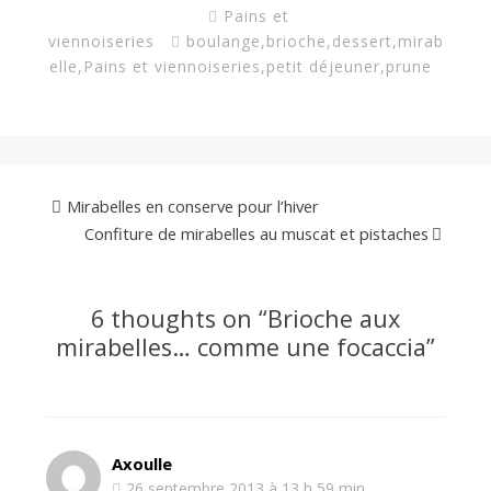
Pains et
viennoiseries
boulange
,
brioche
,
dessert
,
mirab
elle
,
Pains et viennoiseries
,
petit déjeuner
,
prune
Mirabelles en conserve pour l’hiver
Confiture de mirabelles au muscat et pistaches
6 thoughts on “
Brioche aux
mirabelles… comme une focaccia
”
Axoulle
26 septembre 2013 à 13 h 59 min