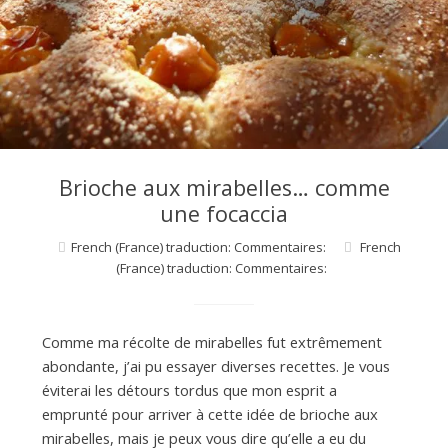
d
e
d
e
Brioche aux mirabelles… comme
une focaccia
M
French (France) traduction: Commentaires:
French
(France) traduction: Commentaires:
i
Comme ma récolte de mirabelles fut extrêmement
abondante, j’ai pu essayer diverses recettes. Je vous
l
éviterai les détours tordus que mon esprit a
emprunté pour arriver à cette idée de brioche aux
mirabelles, mais je peux vous dire qu’elle a eu du