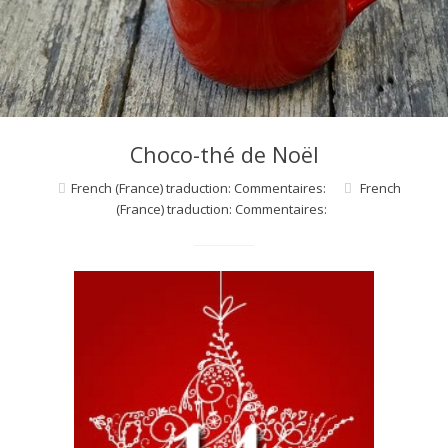
d
e
d
Choco-thé de Noël
e
French (France) traduction: Commentaires:
French
(France) traduction: Commentaires:
M
i
l