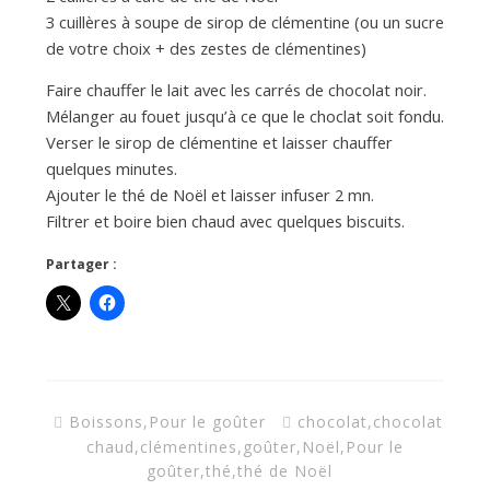
3 cuillères à soupe de sirop de clémentine (ou un sucre
de votre choix + des zestes de clémentines)
Faire chauffer le lait avec les carrés de chocolat noir.
Mélanger au fouet jusqu’à ce que le choclat soit fondu.
Verser le sirop de clémentine et laisser chauffer
quelques minutes.
Ajouter le thé de Noël et laisser infuser 2 mn.
Filtrer et boire bien chaud avec quelques biscuits.
Partager :
Boissons
,
Pour le goûter
chocolat
,
chocolat
chaud
,
clémentines
,
goûter
,
Noël
,
Pour le
goûter
,
thé
,
thé de Noël