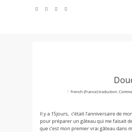
Aller
au
contenu
L
e
M
Douc
French (France) traduction: Comme
o
Il y a 15jours, c’était l’anniversaire de m
n
pour préparer un gâteau qui me faisait de
que c’est mon premier vrai gâteau dans m