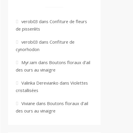
verob03
dans
Confiture de fleurs
de pissenlits
verob03
dans
Confiture de
cynorhodon
Myr.iam
dans
Boutons floraux d’ail
des ours au vinaigre
Valinka Derevianko
dans
Violettes
cristallisées
Viviane
dans
Boutons floraux d’ail
des ours au vinaigre