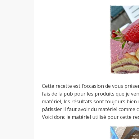
d
e
d
e
Cette recette est l’occasion de vous présen
M
fais de la pub pour les produits que je ve
matériel, les résultats sont toujours bien
pâtissier il faut avoir du matériel comme 
i
Voici donc le matériel utilisé pour cette rec
l