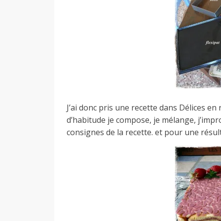
a
n
J’ai donc pris une recette dans Délices en re
d’habitude je compose, je mélange, j’improv
consignes de la recette. et pour une résult