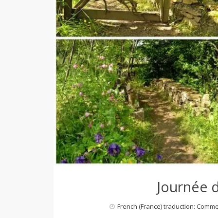
d
e
d
e
M
i
Journée d
l
French (France) traduction: Comm