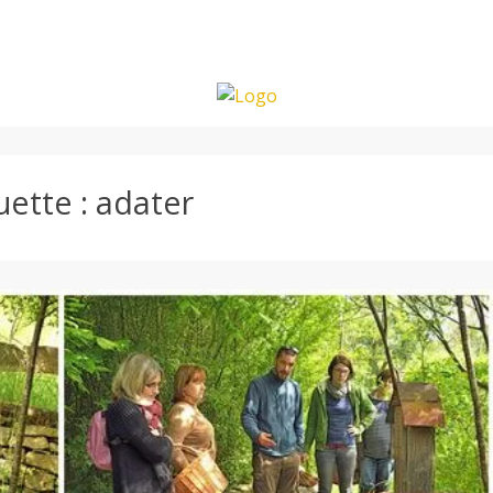
uette :
adater