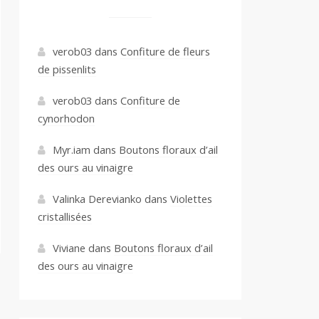
verob03
dans
Confiture de fleurs
de pissenlits
verob03
dans
Confiture de
cynorhodon
Myr.iam
dans
Boutons floraux d’ail
des ours au vinaigre
Valinka Derevianko
dans
Violettes
cristallisées
Viviane
dans
Boutons floraux d’ail
des ours au vinaigre