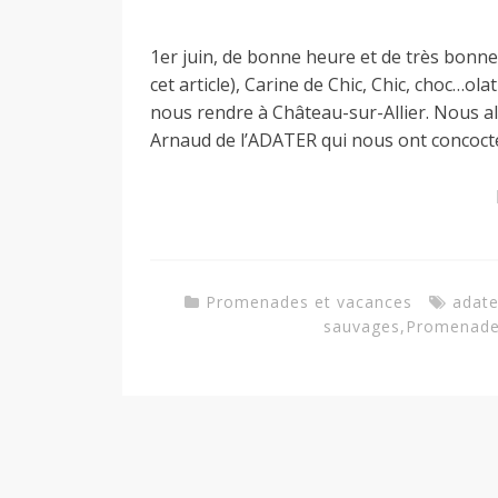
a
1er juin, de bonne heure et de très bonn
cet article), Carine de Chic, Chic, choc…ol
nous rendre à Château-sur-Allier. Nous a
n
Arnaud de l’ADATER qui nous ont concoct
Promenades et vacances
adate
sauvages
,
Promenade