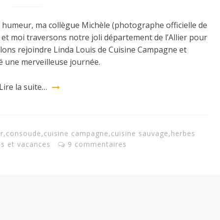
e humeur, ma collègue Michèle (photographe officielle de
at et moi traversons notre joli département de l’Allier pour
llons rejoindre Linda Louis de Cuisine Campagne et
é une merveilleuse journée.
Lire la suite…
r
,
consoude
,
cuisine campagne
,
cuisine sauvage
,
herbes
s et vacances
9 commentaires