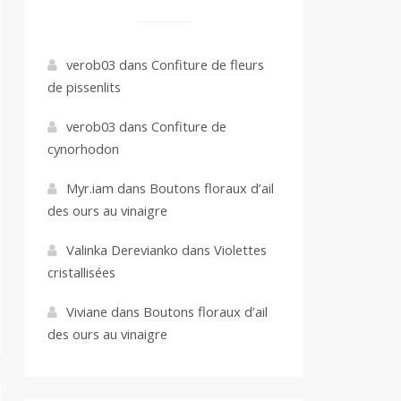
verob03
dans
Confiture de fleurs
de pissenlits
verob03
dans
Confiture de
cynorhodon
Myr.iam
dans
Boutons floraux d’ail
des ours au vinaigre
Valinka Derevianko
dans
Violettes
cristallisées
Viviane
dans
Boutons floraux d’ail
des ours au vinaigre