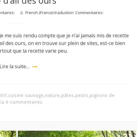
 d’ail des ours
entaires:
French (France) traduction: Commentaires:
 je me suis rendu compte que je n’ai jamais mis de recette
’ail des ours, on en trouve sur plein de sites, est-ce bien
rtout que la recette varie peu.
Lire la suite…
itif
,
cuisine sauvage
,
nature
,
pâtes
,
pesto
,
pignons de
6 commentaires