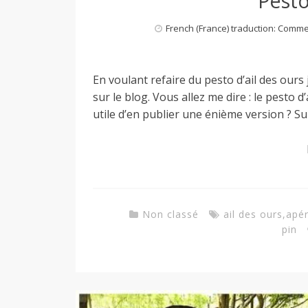
Pesto
a
French (France) traduction: Comm
n
En voulant refaire du pesto d’ail des ours
sur le blog. Vous allez me dire : le pesto d
utile d’en publier une énième version ? Su
Non classé
ail des ours
,
apér
pin