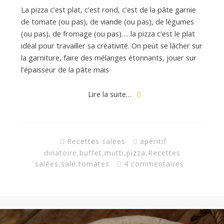
La pizza c’est plat, c’est rond, c’est de la pâte garnie
de tomate (ou pas), de viande (ou pas), de légumes
(ou pas), de fromage (ou pas)…. la pizza c’est le plat
idéal pour travailler sa créativité. On peut se lâcher sur
la garniture, faire des mélanges étonnants, jouer sur
l’épaisseur de la pâte mais
Lire la suite…
Recettes salées
apéritif
dinatoire
,
buffet
,
mutti
,
pizza
,
Recettes
salées
,
salé
,
tomates
4 commentaires