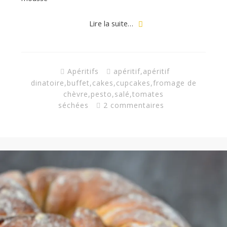
a
Lire la suite…
n
Apéritifs
apéritif
,
apéritif
dinatoire
,
buffet
,
cakes
,
cupcakes
,
fromage de
chèvre
,
pesto
,
salé
,
tomates
séchées
2 commentaires