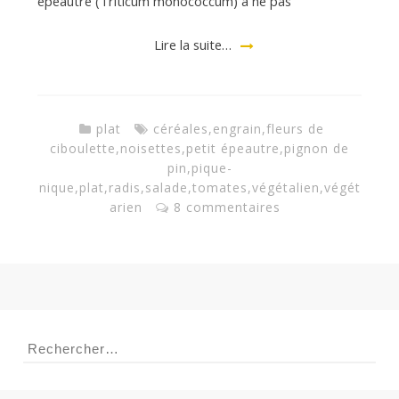
épeautre (Triticum monococcum) à ne pas
Lire la suite…
plat
céréales
,
engrain
,
fleurs de
ciboulette
,
noisettes
,
petit épeautre
,
pignon de
pin
,
pique-
nique
,
plat
,
radis
,
salade
,
tomates
,
végétalien
,
végét
arien
8 commentaires
Rechercher :