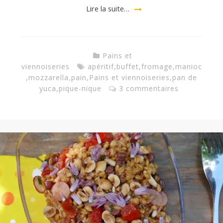
a
Lire la suite…
n
Pains et
viennoiseries
apéritif
,
buffet
,
fromage
,
manioc
,
mozzarella
,
pain
,
Pains et viennoiseries
,
pan de
yuca
,
pique-nique
3 commentaires