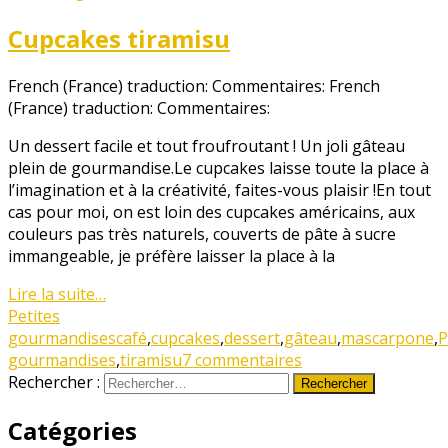
Cupcakes tiramisu
French (France) traduction: Commentaires:
French
(France) traduction: Commentaires:
Un dessert facile et tout froufroutant ! Un joli gâteau
plein de gourmandise.Le cupcakes laisse toute la place à
l’imagination et à la créativité, faites-vous plaisir !En tout
cas pour moi, on est loin des cupcakes américains, aux
couleurs pas très naturels, couverts de pâte à sucre
immangeable, je préfère laisser la place à la
Lire la suite…
Petites
gourmandises
café
,
cupcakes
,
dessert
,
gâteau
,
mascarpone
,
P
gourmandises
,
tiramisu
7 commentaires
Rechercher :
Catégories