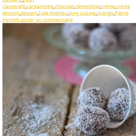
classé
café
,
cardamome
,
chocolat
,
clémentine
,
crème
,
crème
dessert
,
dessert
,
Julie Andrieu
,
livre cuisine
,
orange
,
Pierre
Hermé
Laisser un commentaire