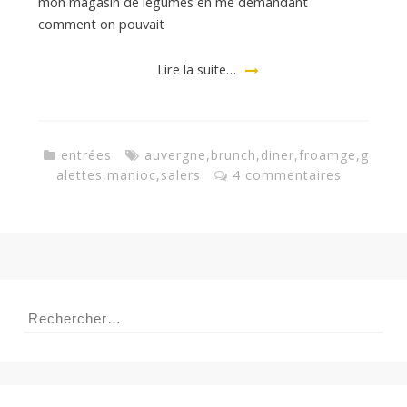
mon magasin de légumes en me demandant
comment on pouvait
a
Lire la suite…
n
entrées
auvergne
,
brunch
,
diner
,
froamge
,
g
alettes
,
manioc
,
salers
4 commentaires
Rechercher :