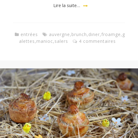
a
Lire la suite…
n
entrées
auvergne
,
brunch
,
diner
,
froamge
,
g
alettes
,
manioc
,
salers
4 commentaires