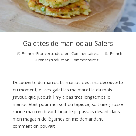
d
e
d
Galettes de manioc au Salers
French (France) traduction: Commentaires:
French
e
(France) traduction: Commentaires:
M
Découverte du manioc Le manioc c’est ma découverte
du moment, et ces galettes ma marotte du mois.
i
J’avoue que jusqu’à il n’y a pas très longtemps le
manioc était pour moi soit du tapioca, soit une grosse
racine marron devant laquelle je passais devant dans
l
mon magasin de légumes en me demandant
comment on pouvait