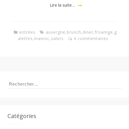
a
Lire la suite…
n
entrées
auvergne
,
brunch
,
diner
,
froamge
,
g
alettes
,
manioc
,
salers
4 commentaires
Rechercher :
Catégories