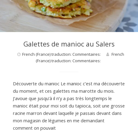
d
e
d
Galettes de manioc au Salers
French (France) traduction: Commentaires:
French
e
(France) traduction: Commentaires:
M
Découverte du manioc Le manioc c’est ma découverte
du moment, et ces galettes ma marotte du mois.
i
J’avoue que jusqu’à il n’y a pas très longtemps le
manioc était pour moi soit du tapioca, soit une grosse
racine marron devant laquelle je passais devant dans
l
mon magasin de légumes en me demandant
comment on pouvait