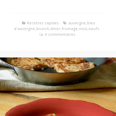
Recettes rapides
auvergne
,
bleu
d'auvergne
,
brunch
,
diner
,
fromage
,
noix
,
oeufs
4 commentaires