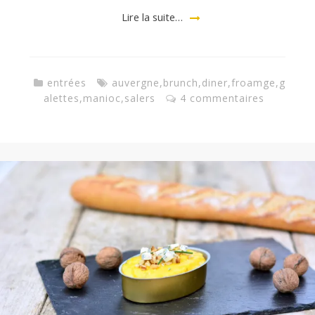
Lire la suite…
entrées
auvergne
,
brunch
,
diner
,
froamge
,
g
alettes
,
manioc
,
salers
4 commentaires