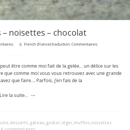
 – noisettes – chocolat
entaires:
French (France) traduction: Commentaires:
 peut être comme moi fait de la gelée… un délice sur les
 être que comme moi vous vous retrouvez avec une grande
ez que faire…. Parfois, j’en fais de la
Lire la suite…
pote
,
desserts
,
gâteau
,
goûter
,
léger
,
muffins
,
noisettes
6 commentaires