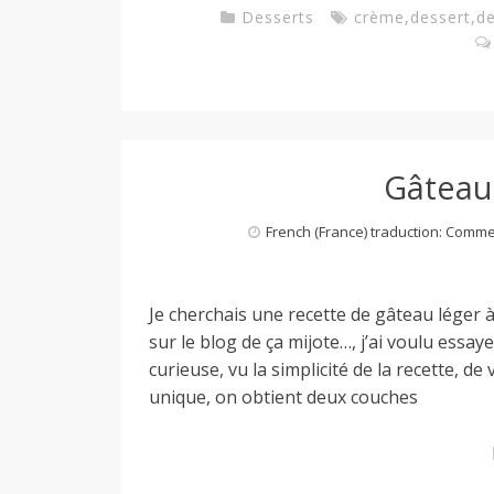
Desserts
crème
,
dessert
,
de
Gâteau 
French (France) traduction: Comm
Je cherchais une recette de gâteau léger à
sur le blog de ça mijote…, j’ai voulu essay
curieuse, vu la simplicité de la recette, de 
unique, on obtient deux couches