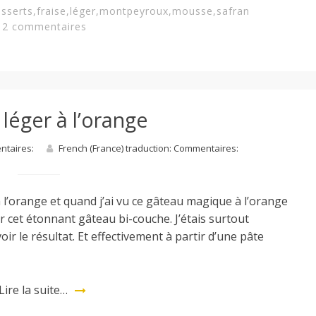
sserts
,
fraise
,
léger
,
montpeyroux
,
mousse
,
safran
2 commentaires
léger à l’orange
entaires:
French (France) traduction: Commentaires:
 l’orange et quand j’ai vu ce gâteau magique à l’orange
er cet étonnant gâteau bi-couche. J’étais surtout
voir le résultat. Et effectivement à partir d’une pâte
Lire la suite…