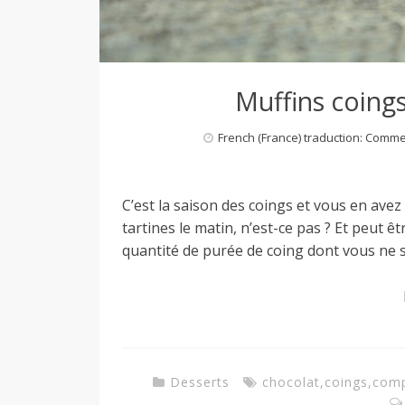
M
i
Muffins coings
l
French (France) traduction: Comm
a
C’est la saison des coings et vous en avez
tartines le matin, n’est-ce pas ? Et peut
quantité de purée de coing dont vous ne sav
n
Desserts
chocolat
,
coings
,
com