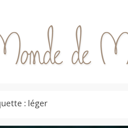
quette :
léger