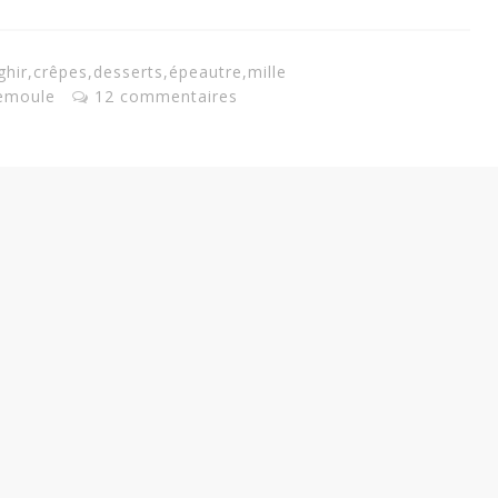
ghir
,
crêpes
,
desserts
,
épeautre
,
mille
emoule
12 commentaires