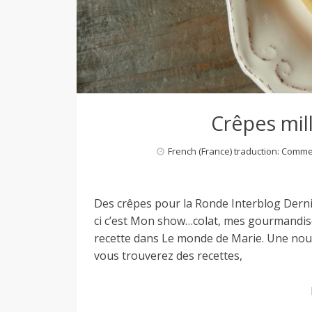
M
i
l
Crêpes mil
a
French (France) traduction: Comm
n
Des crêpes pour la Ronde Interblog Dernie
ci c’est Mon show…colat, mes gourmandises
recette dans Le monde de Marie. Une nouv
vous trouverez des recettes,