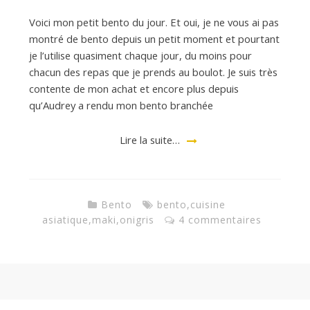
Voici mon petit bento du jour. Et oui, je ne vous ai pas
d
montré de bento depuis un petit moment et pourtant
je l’utilise quasiment chaque jour, du moins pour
chacun des repas que je prends au boulot. Je suis très
e
contente de mon achat et encore plus depuis
qu’Audrey a rendu mon bento branchée
d
Lire la suite…
e
Bento
bento
,
cuisine
M
asiatique
,
maki
,
onigris
4 commentaires
i
l