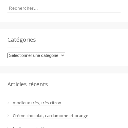
Rechercher :
a
n
Catégories
Catégories
Articles récents
moelleux très, très citron
Crème chocolat, cardamome et orange