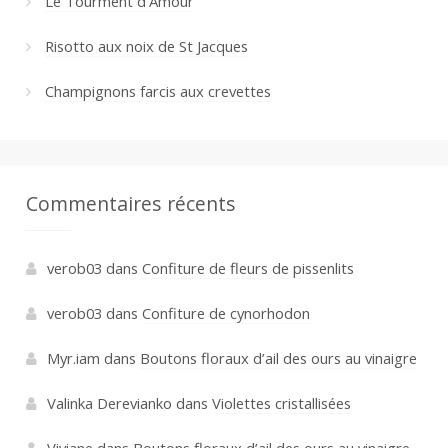
Le Tourment d’Amour
Risotto aux noix de St Jacques
Champignons farcis aux crevettes
Commentaires récents
verob03
dans
Confiture de fleurs de pissenlits
verob03
dans
Confiture de cynorhodon
Myr.iam
dans
Boutons floraux d’ail des ours au vinaigre
Valinka Derevianko
dans
Violettes cristallisées
Viviane
dans
Boutons floraux d’ail des ours au vinaigre