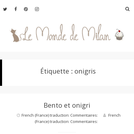
Aller
R
au
contenu
L
Étiquette :
onigris
e
M
Bento et onigri
o
French (France) traduction: Commentaires:
French
(France) traduction: Commentaires:
n