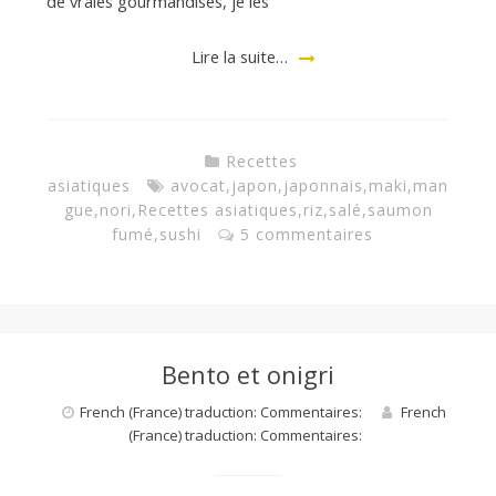
de vraies gourmandises, je les
Lire la suite…
Recettes
asiatiques
avocat
,
japon
,
japonnais
,
maki
,
man
gue
,
nori
,
Recettes asiatiques
,
riz
,
salé
,
saumon
fumé
,
sushi
5 commentaires
Bento et onigri
French (France) traduction: Commentaires:
French
(France) traduction: Commentaires: