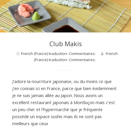
d
e
d
Club Makis
e
French (France) traduction: Commentaires:
French
(France) traduction: Commentaires:
M
J’adore la nourriture japonaise, ou du moins ce que
j’en connais ici en France, parce que bien évidemment
i
je ne suis jamais allée au Japon. Nous avons un
excellent restaurant japonais à Montluçon mais c’est
un peu cher et l’hypermarché que je fréquente
l
possède un espace sushis mais ils ne sont pas
meilleurs que ceux