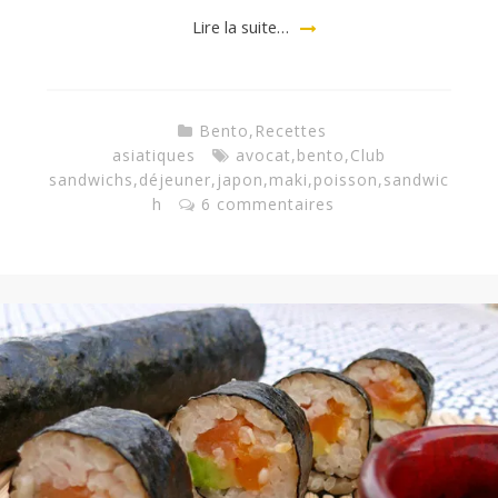
a
Lire la suite…
n
Bento
,
Recettes
asiatiques
avocat
,
bento
,
Club
sandwichs
,
déjeuner
,
japon
,
maki
,
poisson
,
sandwic
h
6 commentaires