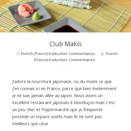
d
e
d
Club Makis
e
French (France) traduction: Commentaires:
French
(France) traduction: Commentaires:
M
J’adore la nourriture japonaise, ou du moins ce que
j’en connais ici en France, parce que bien évidemment
i
je ne suis jamais allée au Japon. Nous avons un
excellent restaurant japonais à Montluçon mais c’est
un peu cher et l’hypermarché que je fréquente
l
possède un espace sushis mais ils ne sont pas
meilleurs que ceux