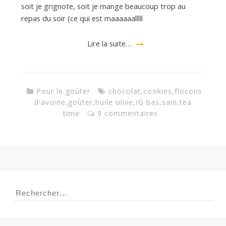
soit je grignote, soit je mange beaucoup trop au
repas du soir (ce qui est maaaaaalllll
a
Lire la suite…
n
Pour le goûter
chocolat
,
cookies
,
flocons
d'avoine
,
goûter
,
huile olive
,
IG bas
,
sain
,
tea
time
9 commentaires
Rechercher :