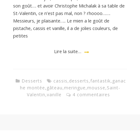
son goût…. et avoir Christophe Michalak à sa table de
St-Valentin, ce n’est pas mal, non ? rhoooo…….
Messieurs, je plaisante….. Le mien a le goût de
pistache, cassis et vanille, il a de jolies couleurs, de
petites
Lire la suite…
Desserts
cassis
,
desserts
,
fantastik
,
ganac
he montée
,
gâteau
,
meringue
,
mousse
,
Saint-
Valentin
,
vanille
4 commentaires