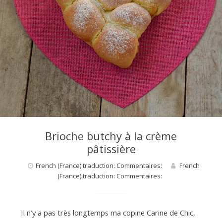
d
e
d
e
M
Brioche butchy à la crème
pâtissière
i
French (France) traduction: Commentaires:
French
(France) traduction: Commentaires:
l
Il n’y a pas très longtemps ma copine Carine de Chic,