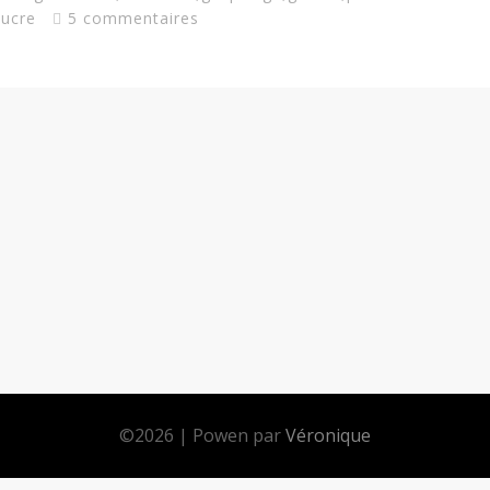
sucre
5 commentaires
©
2026
|
Powen par
Véronique