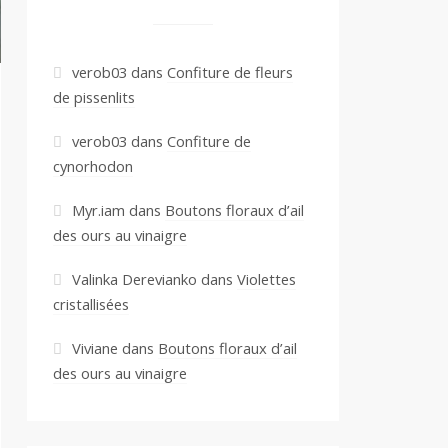
verob03
dans
Confiture de fleurs
de pissenlits
verob03
dans
Confiture de
cynorhodon
Myr.iam
dans
Boutons floraux d’ail
des ours au vinaigre
Valinka Derevianko
dans
Violettes
cristallisées
Viviane
dans
Boutons floraux d’ail
des ours au vinaigre