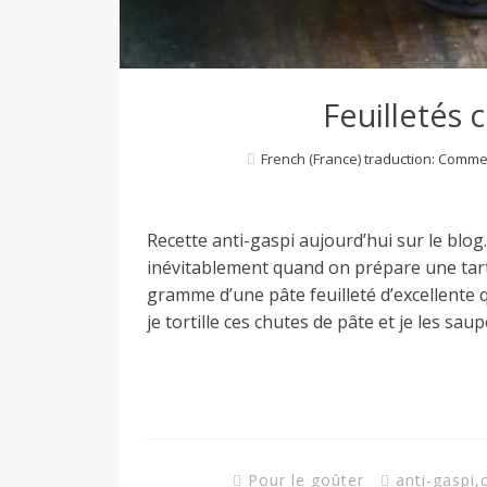
a
Feuilletés
n
French (France) traduction: Comme
Recette anti-gaspi aujourd’hui sur le blog.
inévitablement quand on prépare une tart
gramme d’une pâte feuilleté d’excellente q
je tortille ces chutes de pâte et je les sa
Pour le goûter
anti-gaspi
,