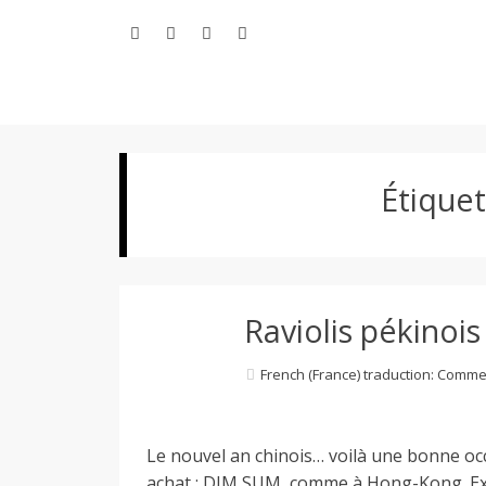
Aller
au
contenu
L
Étiquet
e
M
Raviolis pékinois
o
French (France) traduction: Comme
n
Le nouvel an chinois… voilà une bonne oc
achat : DIM SUM, comme à Hong-Kong. Excel