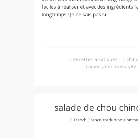
d
faciles à réaliser et avec des ingrédients f
longtemps ! Je ne sais pas si
e
d
Recettes asiatiques
chino
e
chinois
,
porc
,
ravioli
,
Rec
M
salade de chou chin
i
French (France) traduction: Comme
l