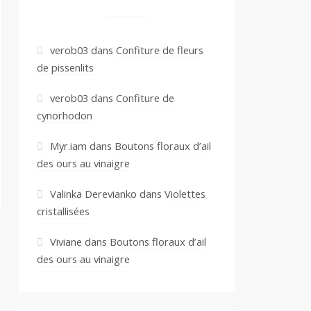
verob03
dans
Confiture de fleurs
de pissenlits
verob03
dans
Confiture de
cynorhodon
Myr.iam
dans
Boutons floraux d’ail
des ours au vinaigre
Valinka Derevianko
dans
Violettes
cristallisées
Viviane
dans
Boutons floraux d’ail
des ours au vinaigre