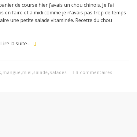
anier de course hier j’avais un chou chinois. Je l’ai
ais en faire et à midi comme je n’avais pas trop de temps
faire une petite salade vitaminée. Recette du chou
Lire la suite…
s
,
mangue
,
miel
,
salade
,
Salades
3 commentaires