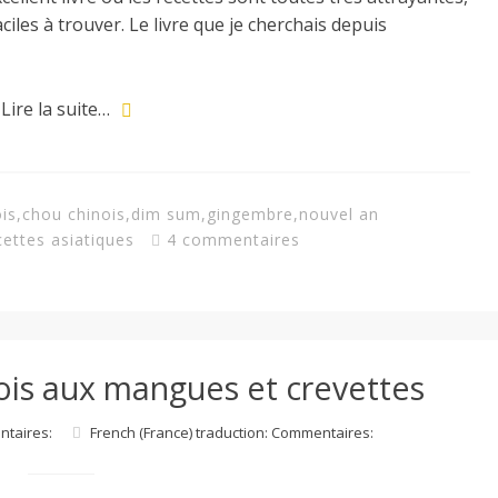
aciles à trouver. Le livre que je cherchais depuis
Lire la suite…
is
,
chou chinois
,
dim sum
,
gingembre
,
nouvel an
ettes asiatiques
4 commentaires
ois aux mangues et crevettes
ntaires:
French (France) traduction: Commentaires: