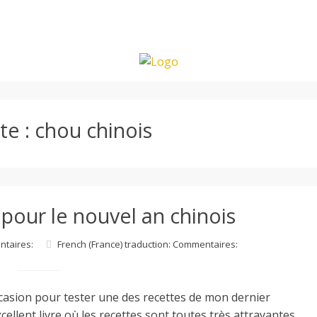
te :
chou chinois
 pour le nouvel an chinois
ntaires:
French (France) traduction: Commentaires:
casion pour tester une des recettes de mon dernier
lent livre où les recettes sont toutes très attrayantes,