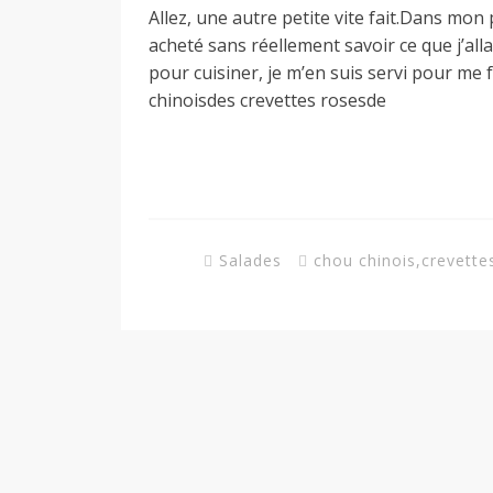
Allez, une autre petite vite fait.Dans mon p
a
acheté sans réellement savoir ce que j’all
pour cuisiner, je m’en suis servi pour me 
chinoisdes crevettes rosesde
n
Salades
chou chinois
,
crevette