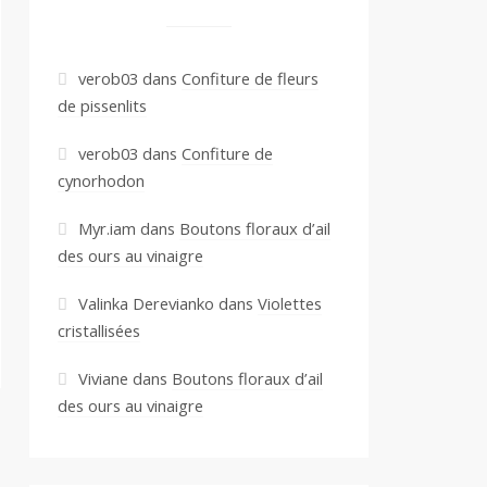
verob03
dans
Confiture de fleurs
de pissenlits
verob03
dans
Confiture de
cynorhodon
Myr.iam
dans
Boutons floraux d’ail
des ours au vinaigre
Valinka Derevianko
dans
Violettes
cristallisées
Viviane
dans
Boutons floraux d’ail
des ours au vinaigre