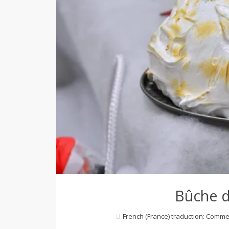
d
e
d
e
M
i
Bûche 
l
French (France) traduction: Comme