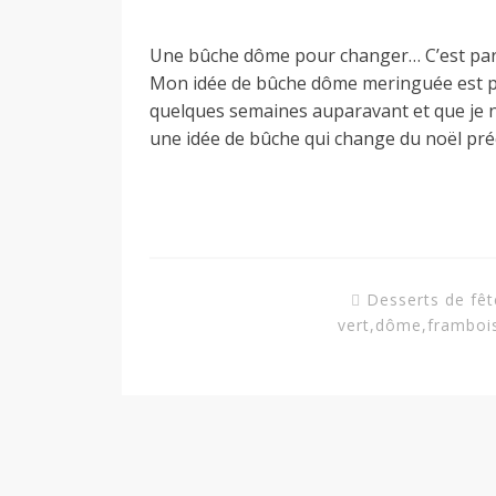
a
Une bûche dôme pour changer… C’est parf
Mon idée de bûche dôme meringuée est p
quelques semaines auparavant et que je n’a
n
une idée de bûche qui change du noël pr
Desserts de fêt
vert
,
dôme
,
framboi