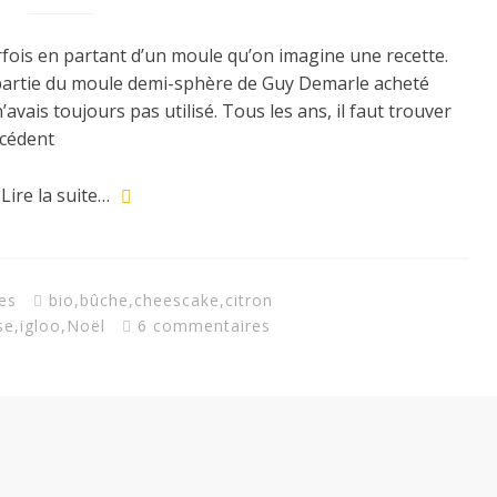
ois en partant d’un moule qu’on imagine une recette.
artie du moule demi-sphère de Guy Demarle acheté
vais toujours pas utilisé. Tous les ans, il faut trouver
écédent
Lire la suite…
es
bio
,
bûche
,
cheescake
,
citron
se
,
igloo
,
Noël
6 commentaires