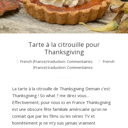
d
e
d
Tarte à la citrouille pour
Thanksgiving
e
French (France) traduction: Commentaires:
French
(France) traduction: Commentaires:
M
La tarte à la citrouille de Thanksgiving Demain c’est
i
Thanksgiving ! So what ? me direz vous…
Effectivement, pour nous ici en France Thanksgiving
l
est une obscure fête familiale américaine qu’on ne
connait que par les films ou les séries TV et
honnêtement je ne m’y suis jamais vraiment