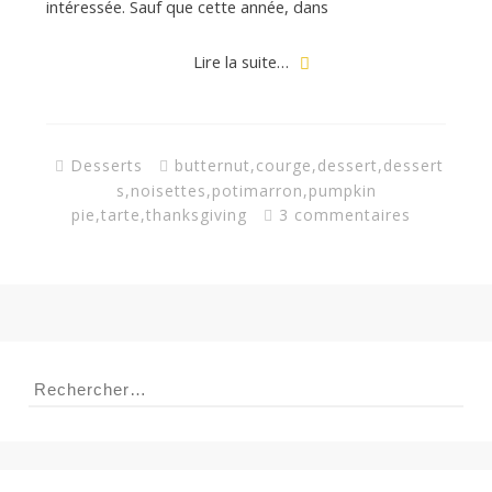
a
intéressée. Sauf que cette année, dans
n
Lire la suite…
Desserts
butternut
,
courge
,
dessert
,
dessert
s
,
noisettes
,
potimarron
,
pumpkin
pie
,
tarte
,
thanksgiving
3 commentaires
Rechercher :