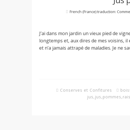
a
French (France) traduction: Comme
n
J’ai dans mon jardin un vieux pied de vigne 
longtemps et, aux dires de mes voisins, il
et n’a jamais attrapé de maladies. Je ne sau
Conserves et Confitures
bois
jus
,
jus
,
pommes
,
rai