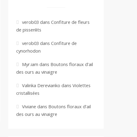
verob03
dans
Confiture de fleurs
de pissenlits
verob03
dans
Confiture de
cynorhodon
Myr.iam
dans
Boutons floraux d’ail
des ours au vinaigre
Valinka Derevianko
dans
Violettes
cristallisées
Viviane
dans
Boutons floraux d’ail
des ours au vinaigre