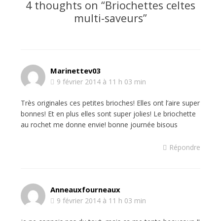
4 thoughts on “
Briochettes celtes
multi-saveurs
”
Marinettev03
9 février 2014 à 11 h 03 min
Très originales ces petites brioches! Elles ont l’aire super
bonnes! Et en plus elles sont super jolies! Le briochette
au rochet me donne envie! bonne journée bisous
Répondre
Anneauxfourneaux
9 février 2014 à 11 h 03 min