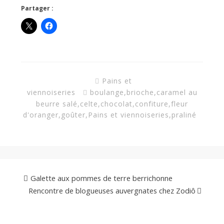
Partager :
Pains et
viennoiseries
boulange
,
brioche
,
caramel au
beurre salé
,
celte
,
chocolat
,
confiture
,
fleur
d'oranger
,
goûter
,
Pains et viennoiseries
,
praliné
Galette aux pommes de terre berrichonne
Rencontre de blogueuses auvergnates chez Zodiô