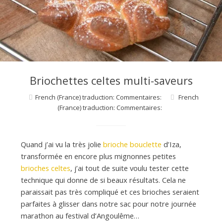
d
e
d
Briochettes celtes multi-saveurs
e
French (France) traduction: Commentaires:
French
(France) traduction: Commentaires:
M
Quand j’ai vu la très jolie
brioche bouclette
d’Iza,
i
transformée en encore plus mignonnes petites
brioches celtes
, j’ai tout de suite voulu tester cette
technique qui donne de si beaux résultats. Cela ne
l
paraissait pas très compliqué et ces brioches seraient
parfaites à glisser dans notre sac pour notre journée
marathon au festival d’Angoulême…