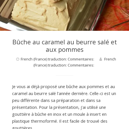
d
e
d
Bûche au caramel au beurre salé et
aux pommes
e
French (France) traduction: Commentaires:
French
(France) traduction: Commentaires:
M
Je vous ai déjà proposé une bûche aux pommes et au
i
caramel au beurre salé l’année dernière. Celle-ci est un
peu différente dans sa préparation et dans sa
présentation. Pour la présentation, j’ai utilisé une
l
gouttière à bûche en inox et un moule à insert en
plastique thermoformé. Il est facile de trouvé des
gouttières