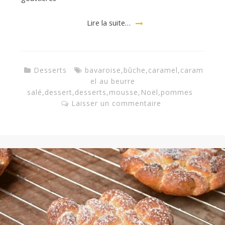
a
Lire la suite…
n
Desserts
bavaroise
,
bûche
,
caramel
,
caram
el au beurre
salé
,
dessert
,
desserts
,
mousse
,
Noël
,
pommes
Laisser un commentaire