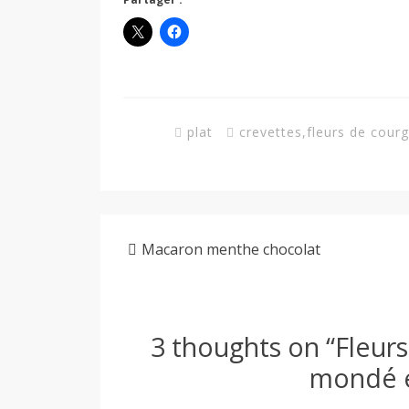
plat
crevettes
,
fleurs de cour
Macaron menthe chocolat
3 thoughts on “
Fleurs
mondé e