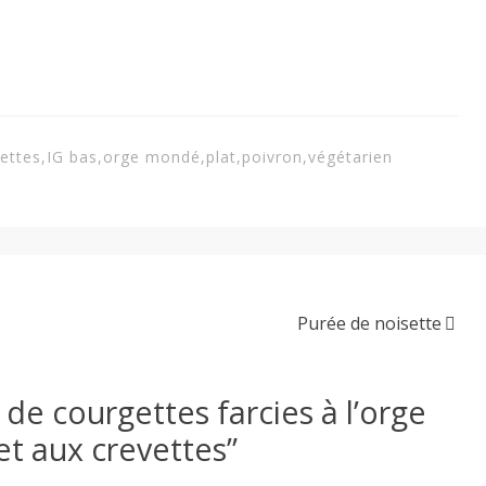
gettes
,
IG bas
,
orge mondé
,
plat
,
poivron
,
végétarien
Purée de noisette
 de courgettes farcies à l’orge
t aux crevettes
”