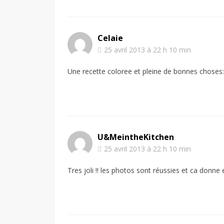
Celaie
25 avril 2013 à 22 h 10 min
Une recette coloree et pleine de bonnes choses:
U&MeintheKitchen
25 avril 2013 à 22 h 10 min
Tres joli !! les photos sont réussies et ca donne e