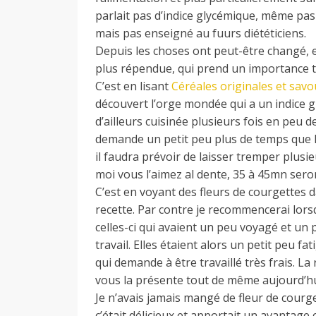
d
parlait pas d’indice glycémique, même pas
mais pas enseigné au fuurs diététiciens.
Depuis les choses ont peut-être changé, en
e
plus répendue, qui prend un importance to
C’est en lisant
Céréales originales et sa
découvert l’orge mondée qui a un indice gl
d
d’ailleurs cuisinée plusieurs fois en peu d
demande un petit peu plus de temps que l
e
il faudra prévoir de laisser tremper plus
moi vous l’aimez al dente, 35 à 45mn ser
C’est en voyant des fleurs de courgettes d
M
recette. Par contre je recommencerai lorsq
celles-ci qui avaient un peu voyagé et un
travail. Elles étaient alors un petit peu fat
i
qui demande à être travaillé très frais. La
vous la présente tout de même aujourd’hu
l
Je n’avais jamais mangé de fleur de courget
c’était délicieux et apportait un avantage 