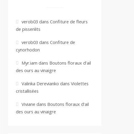
verob03
dans
Confiture de fleurs
de pissenlits
verob03
dans
Confiture de
cynorhodon
Myr.iam
dans
Boutons floraux d’ail
des ours au vinaigre
Valinka Derevianko
dans
Violettes
cristallisées
Viviane
dans
Boutons floraux d’ail
des ours au vinaigre