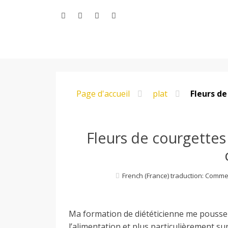
Aller
au
contenu
L
Page d'accueil
plat
Fleurs de
e
M
Fleurs de courgettes
o
French (France) traduction: Comme
n
Ma formation de diététicienne me pousse
l’alimentation et plus particulièrement su