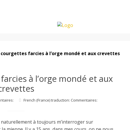
 courgettes farcies à l’orge mondé et aux crevettes
 farcies à l’orge mondé et aux
crevettes
ntaires:
French (France) traduction: Commentaires:
 naturellement à toujours m’interroger sur
r la mienne. Il y a 15 ans, dans mes cours, on ne nous