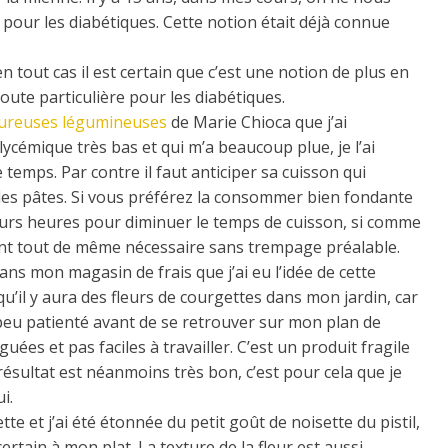
 pour les diabétiques. Cette notion était déjà connue
 tout cas il est certain que c’est une notion de plus en
ute particulière pour les diabétiques.
voureuses légumineuses
de Marie Chioca que j’ai
ycémique très bas et qui m’a beaucoup plue, je l’ai
e temps. Par contre il faut anticiper sa cuisson qui
es pâtes. Si vous préférez la consommer bien fondante
ieurs heures pour diminuer le temps de cuisson, si comme
ont tout de même nécessaire sans trempage préalable.
ans mon magasin de frais que j’ai eu l’idée de cette
u’il y aura des fleurs de courgettes dans mon jardin, car
 peu patienté avant de se retrouver sur mon plan de
iguées et pas faciles à travailler. C’est un produit fragile
 résultat est néanmoins très bon, c’est pour cela que je
i.
te et j’ai été étonnée du petit goût de noisette du pistil,
certain à mon plat. La texture de la fleur est aussi