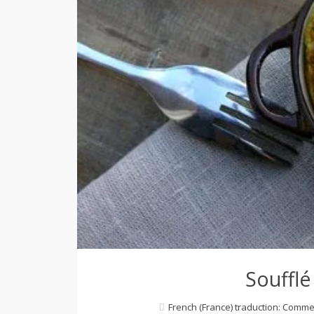
d
e
d
e
M
i
Soufflé
l
French (France) traduction: Comme