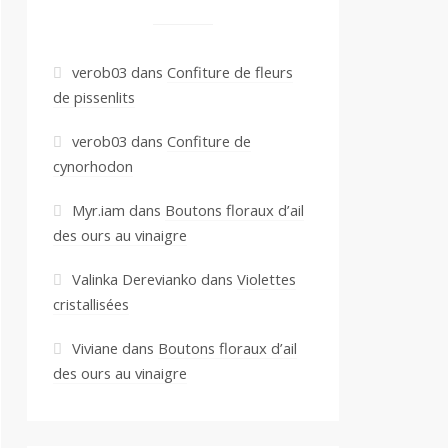
verob03
dans
Confiture de fleurs
de pissenlits
verob03
dans
Confiture de
cynorhodon
Myr.iam
dans
Boutons floraux d’ail
des ours au vinaigre
Valinka Derevianko
dans
Violettes
cristallisées
Viviane
dans
Boutons floraux d’ail
des ours au vinaigre