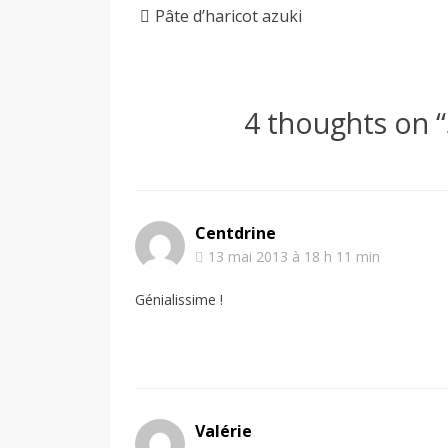
Pâte d’haricot azuki
4 thoughts on “
Centdrine
13 mai 2013 à 18 h 11 min
Génialissime !
Valérie