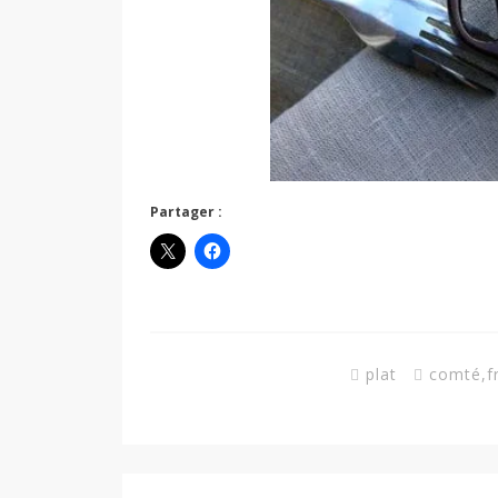
Partager :
plat
comté
,
f