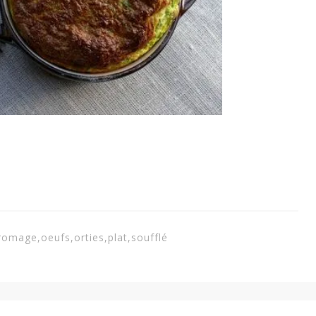
romage
,
oeufs
,
orties
,
plat
,
soufflé