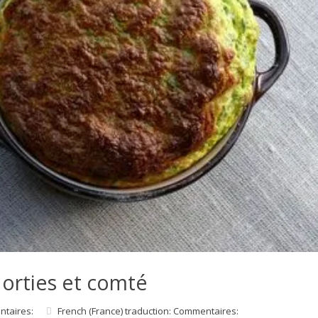
 orties et comté
ntaires:
French (France) traduction: Commentaires: