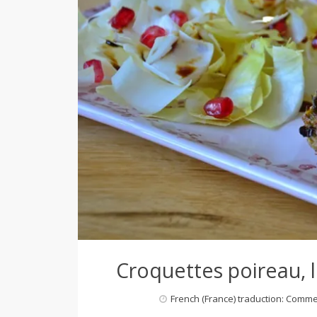
d
e
d
e
M
i
Croquettes poireau, l
l
French (France) traduction: Comm