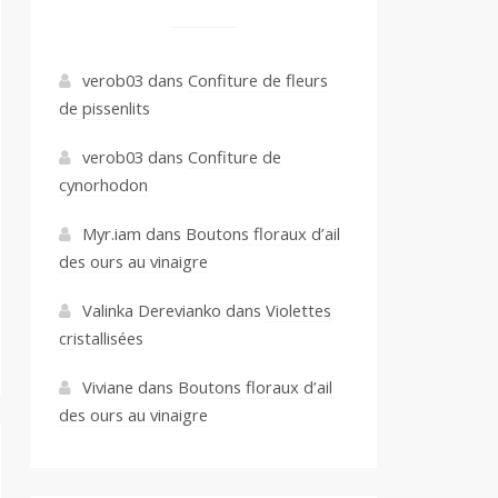
verob03
dans
Confiture de fleurs
de pissenlits
verob03
dans
Confiture de
cynorhodon
Myr.iam
dans
Boutons floraux d’ail
des ours au vinaigre
Valinka Derevianko
dans
Violettes
cristallisées
Viviane
dans
Boutons floraux d’ail
des ours au vinaigre