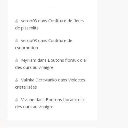
verob03
dans
Confiture de fleurs
de pissenlits
verob03
dans
Confiture de
cynorhodon
Myr.iam
dans
Boutons floraux d’ail
des ours au vinaigre
Valinka Derevianko
dans
Violettes
cristallisées
Viviane
dans
Boutons floraux d’ail
des ours au vinaigre