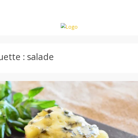
uette :
salade