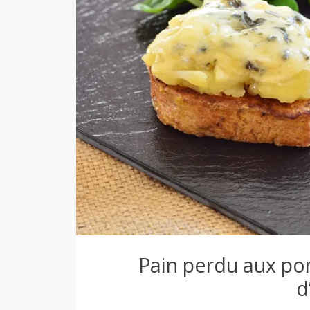
d
e
d
e
M
i
Pain perdu aux po
d
l