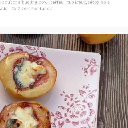
e bouddha
,
buddha bowl
,
cerfeuil tubéreux
,
détox
,
pois
lade
2 commentaires