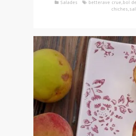
Salades
betterave crue
,
bol d
chiches
,
sa