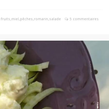
,
fruits
,
miel
,
pêches
,
romarin
,
salade
5 commentaires